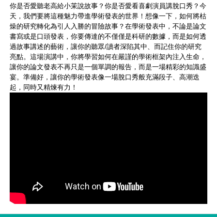
你是否愛聽老高給小茉說故事？你是否愛看喜劇演員講脫口秀？今
天，我們要將這種魅力帶進學術發表的世界！想像一下，如何將枯
燥的研究轉化為引人入勝的冒險故事？在學術發表中，不論是論文
書寫或是口頭發表，你要傳達的不僅僅是科研的數據，而是如何透
過故事講述的藝術，讓你的聽眾/讀者深陷其中、而記住你的研究
亮點。這場演講中，你將學習如何在嚴謹的學術框架內注入生命，
讓你的論文發表不再只是一個單調的報告，而是一場精彩的知識盛
宴。準備好，讓你的學術發表像一場脫口秀般充滿段子、高潮迭
起，同時又精煉有力！