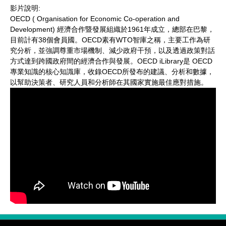
影片說明:
OECD ( Organisation for Economic Co-operation and
Development) 經濟合作暨發展組織於1961年成立，總部在巴黎，
目前計有38個會員國。OECD素有WTO智庫之稱，主要工作為研
究分析，並強調尊重市場機制、減少政府干預，以及透過政策對話
方式達到跨國政府間的經濟合作與發展。OECD iLibrary是 OECD
專業知識的核心知識庫，收錄OECD所發布的建議、分析和數據，
以幫助決策者、研究人員和分析師在其國家實施最佳應對措施。